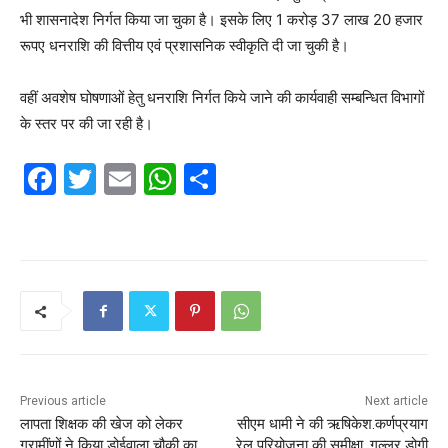
भी शासनादेश निर्गत किया जा चुका है। इसके लिए 1 करोड़ 37 लाख 20 हजार
रूपए धनराशि की वित्तीय एवं प्रशासनिक स्वीकृति दी जा चुकी है।
वहीं अवशेष घोषणाओं हेतु धनराशि निर्गत किये जाने की कार्यवाही सम्बन्धित विभागों
के स्तर पर की जा रही है।
F
T
E
W
S
a
w
m
h
h
c
itt
ai
at
ar
e
er
l
s
e
b
A
o
p
o
p
k
Previous article
Next article
लापता शिक्षक की खेज को लेकर
सीएम धामी ने की ऋषिकेश.कर्णप्रयाग
ग्रामींणों ने किया डोईवाला चौकी का
रेल परियोजना की समीक्षा, गुल्लर डोगी