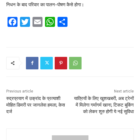
निधन के बाद परिवार का पालन-पोषण कैसे होगा।
F
T
E
W
S
a
w
m
h
h
c
itt
ai
at
ar
e
er
l
s
e
b
A
o
p
o
p
k
Previous article
Next article
रुद्रप्रयाग में उक्रांद के प्रत्याशी
यात्रियों के लिए खुशखबरी, अब ट्रेनों
मोहित डिमरी पर जानलेवा हमला, केस
में मिलेगा गर्मागर्म खाना, टिकट बुकिंग
दर्ज
को लेकर शुरु होगी ये नई सुविधा