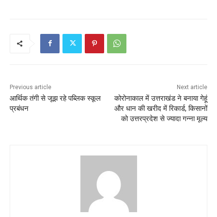
c
itt
ai
at
ar
e
er
l
s
e
b
A
o
p
o
p
k
Previous article
Next article
आर्थिक तंगी से जूझ रहे पब्लिक स्कूल
कोरोनाकाल में उत्तराखंड ने बनाया गेहूं
प्रबंधन
और धान की खरीद में रिकार्ड, किसानों
को उत्तरप्रदेश से ज्यादा गन्ना मूल्य