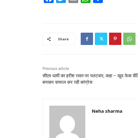
a
w
m
h
h
c
itt
ai
at
ar
e
er
l
s
e
b
A
Share
o
p
o
p
k
Previous article
सीएम धामी का हरीश रावत पर पलटवार, कहा – खुद फेक वीड
बनाकर वायरल कर रही कांग्रेस
Neha sharma