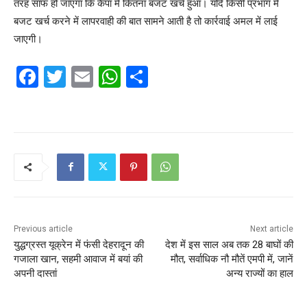
तरह साफ हो जाएगा कि कैंपा में कितना बजट खर्च हुआ। यदि किसी प्रभाग में
बजट खर्च करने में लापरवाही की बात सामने आती है तो कार्रवाई अमल में लाई
जाएगी।
F
T
E
W
S
a
w
m
h
h
c
itt
ai
at
ar
e
er
l
s
e
b
A
o
p
o
p
k
Previous article
Next article
युद्धग्रस्त यूक्रेन में फंसी देहरादून की
देश में इस साल अब तक 28 बाघों की
गजाला खान, सहमी आवाज में बयां की
मौत, सर्वाधिक नौ मौतें एमपी में, जानें
अपनी दास्तां
अन्य राज्यों का हाल