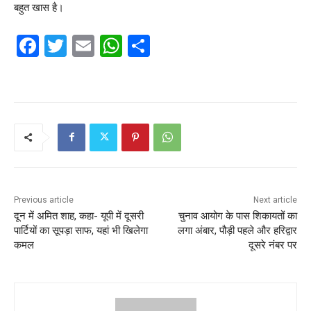
बहुत खास है।
F
T
E
W
S
a
w
m
h
h
c
itt
ai
at
ar
e
er
l
s
e
b
A
o
p
o
p
k
Previous article
Next article
दून में अमित शाह, कहा- यूपी में दूसरी
चुनाव आयोग के पास शिकायतों का
पार्टियों का सूपड़ा साफ, यहां भी खिलेगा
लगा अंबार, पौड़ी पहले और हरिद्वार
कमल
दूसरे नंबर पर