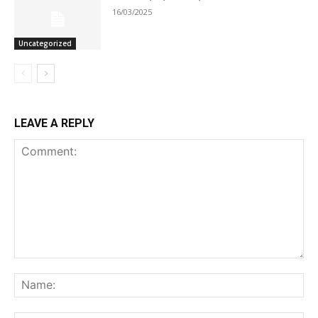
16/03/2025
Uncategorized
LEAVE A REPLY
Comment:
Na