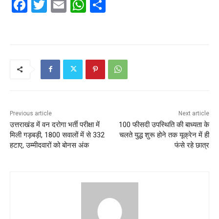
F
T
E
W
S
a
w
m
h
h
c
itt
ai
at
ar
e
er
l
s
e
b
A
o
p
o
p
k
Previous article
Next article
उत्तराखंड में वन दरोगा भर्ती परीक्षा में
100 फीसदी उपस्थिति की बाध्यता के
मिली गड़बड़ी, 1800 सवालों में से 332
चलते युद्ध शुरू होने तक यूक्रेन में ही
हटाए, उम्मीदवारों को बोनस अंक
फंसे रहे छात्र