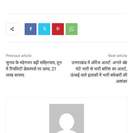
c
itt
ai
at
ar
e
er
l
s
e
b
A
o
p
o
p
k
Previous article
Next article
चुनाव के मद्देनजर बढ़ी सक्रियता, दून
उत्तराखंड में ऑरेंज अलर्ट: अगले 48
में रियलिटी डेवलपर्स पर छापा, 21
घंटे भारी से भारी बारिश का अलर्ट,
लाख बरामद
ऊंचाई वाले इलाकों में भारी बर्फबारी की
आशंका