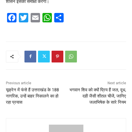
शासन इसकी समीक्षा करेगा।
F
T
E
W
S
a
w
m
h
h
c
itt
ai
at
ar
e
er
l
s
e
b
A
o
p
o
p
k
Previous article
Next article
यूक्रेन में फंसे हैं उत्तराखंड के 188
भगवान शिव को क्यों प्रिय हैं जल, दूध,
नागरिक, उन्‍हें बाहर निकालने का हो
दही जैसी शीतल चीजें, जानिए
रहा प्रयास
जलाभिषेक के सारे नियम