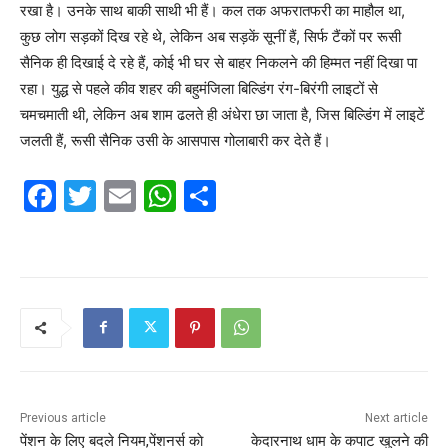
रखा है। उनके साथ बाकी साथी भी हैं। कल तक अफरातफरी का माहौल था,
कुछ लोग सड़कों दिख रहे थे, लेकिन अब सड़कें सूनीं हैं, सिर्फ टैंकों पर रूसी
सैनिक ही दिखाई दे रहे हैं, कोई भी घर से बाहर निकलने की हिम्मत नहीं दिखा पा
रहा। युद्ध से पहले कीव शहर की बहुमंजिला बिल्डिंग रंग-बिरंगी लाइटों से
चमचमाती थी, लेकिन अब शाम ढलते ही अंधेरा छा जाता है, जिस बिल्डिंग में लाइटें
जलती हैं, रूसी सैनिक उसी के आसपास गोलाबारी कर देते हैं।
F
T
E
W
S
a
w
m
h
h
c
itt
ai
at
ar
e
er
l
s
e
b
A
o
p
o
p
k
Previous article
Next article
पेंशन के लिए बदले नियम,पेंशनर्स काे
केदारनाथ धाम के कपाट खुलने की