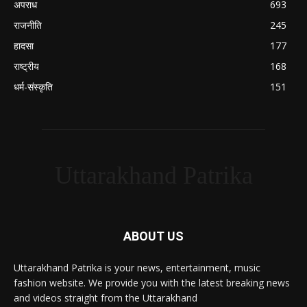
अपराध
693
राजनीति
245
हादसा
177
राष्ट्रीय
168
धर्म-संस्कृति
151
Uttarakhand Patrika
ABOUT US
Uttarakhand Patrika is your news, entertainment, music
fashion website. We provide you with the latest breaking news
and videos straight from the Uttarakhand