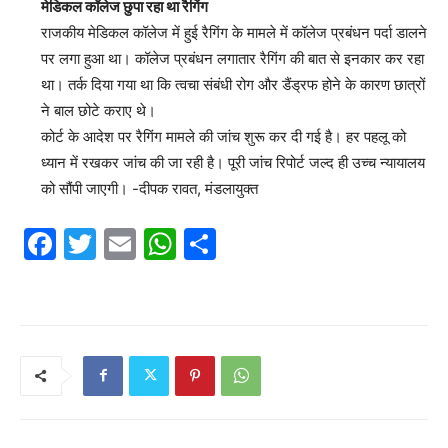
मेडिकल कॉलेज छुपा रहा था रैगिंग
राजकीय मेडिकल कॉलेज में हुई रैगिंग के मामले में कॉलेज प्रबंधन पर्दा डालने
पर लगा हुआ था। कॉलेज प्रबंधन लगातार रैगिंग की बात से इनकार कर रहा
था। तर्क दिया गया था कि त्वचा संबंधी रोग और डैंड्रफ होने के कारण छात्रों
ने बाल छोटे कराए थे।
कोर्ट के आदेश पर रैगिंग मामले की जांच शुरू कर दी गई है। हर पहलू को
ध्यान में रखकर जांच की जा रही है। पूरी जांच रिपोर्ट जल्द ही उच्च न्यायालय
को सौंपी जाएगी। -दीपक रावत, मंडलायुक्त
F
T
E
W
S
a
w
m
h
h
c
itt
ai
at
ar
e
er
l
s
e
b
A
o
p
o
p