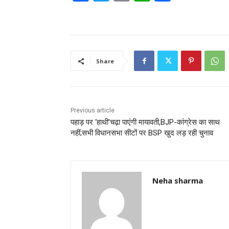
a
w
m
h
h
c
itt
ai
at
ar
e
er
l
s
e
b
A
Share
o
p
o
p
k
Previous article
पहाड़ पर ‘हाथी’चढ़ा पाएंगी मायावती,BJP-कांग्रेस का साथ
नहीं;सभी विधानसभा सीटों पर BSP खुद लड़ रही चुनाव
Neha sharma