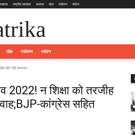
तराखण्ड
राष्ट्रीय समाचार
अपराध
खेल
पर्यावरण
पर्यटन
trika
खेल
पर्यावरण
पर्यटन
ह और नहीं स्वास्थ्य...
ाव 2022! न शिक्षा को तरजीह
परवाह;BJP-कांग्रेस सहित