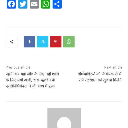
F
T
E
W
S
a
w
m
h
h
c
itt
ai
at
ar
e
er
l
s
e
b
A
o
p
o
p
k
Previous article
Next article
पहली बार यहां जीत के लिए नहीं शांति
तीर्थयात्रियों को कियोस्क से भी
के लिए लगी अर्जी, रूस-यूक्रेन के
रजिस्ट्रेशन की सुविधा मिलेगी
प्रतिनिधिमंडल ने की साथ में पूजा