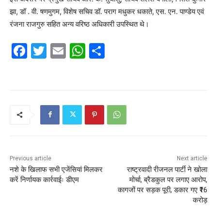
झा, डॉ . वी. षणमुगम, विशेष सचिव डॉ. पराग मधुकर धकाते, एस. एन. पाण्डेय एवं
रंजना राजगुरु सहित अन्य वरिष्ठ अधिकारी उपस्थित थे।
F
T
E
W
S
a
w
m
h
h
c
itt
ai
at
ar
e
er
l
s
e
b
A
o
p
o
p
k
Previous article
Next article
नशे के खिलाफ सभी एजेंसियां मिलकर
राष्ट्रवादी रीजनल पार्टी ने खोला
करें निर्णायक कार्रवाईः डीएम
मोर्चा, ब्रैडकुल पर लगाए आरोप,
कागजों पर सड़क पूरी, डकार गए ₹16
करोड़