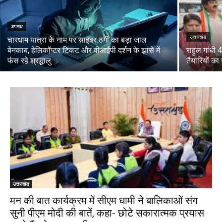
अपराध
उत्तराखंड
चारधाम यात्रा के नाम पर साइबर ठगी का बड़ा जाल
बेनकाब, हेलिकॉप्टर टिकट और वीआईपी दर्शन के झांसे में
राहुल गांधी 4
फंस रहे श्रद्धालु
तैयारियों का
उत्तराखंड
मन की बात कार्यक्रम में सीएम धामी ने बालिकाओं संग
सुनी पीएम मोदी की बातें, कहा- छोटे सकारात्मक प्रयास