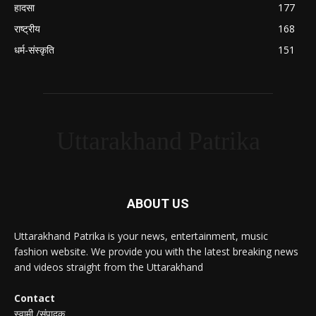
हादसा
177
राष्ट्रीय
168
धर्म-संस्कृति
151
Uttarakhand Patrika
ABOUT US
Uttarakhand Patrika is your news, entertainment, music
fashion website. We provide you with the latest breaking news
and videos straight from the Uttarakhand
Contact
स्वामी /संपादक