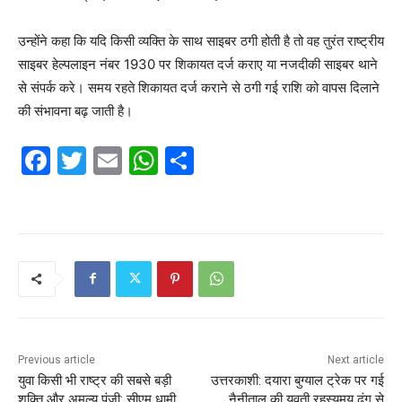
उन्होंने कहा कि यदि किसी व्यक्ति के साथ साइबर ठगी होती है तो वह तुरंत राष्ट्रीय
साइबर हेल्पलाइन नंबर 1930 पर शिकायत दर्ज कराए या नजदीकी साइबर थाने
से संपर्क करे। समय रहते शिकायत दर्ज कराने से ठगी गई राशि को वापस दिलाने
की संभावना बढ़ जाती है।
F
T
E
W
S
a
w
m
h
h
c
itt
ai
at
ar
e
er
l
s
e
b
A
o
p
o
p
k
Previous article
Next article
युवा किसी भी राष्ट्र की सबसे बड़ी
उत्तरकाशी: दयारा बुग्याल ट्रेक पर गई
शक्ति और अमूल्य पूंजी: सीएम धामी
नैनीताल की युवती रहस्यमय ढंग से