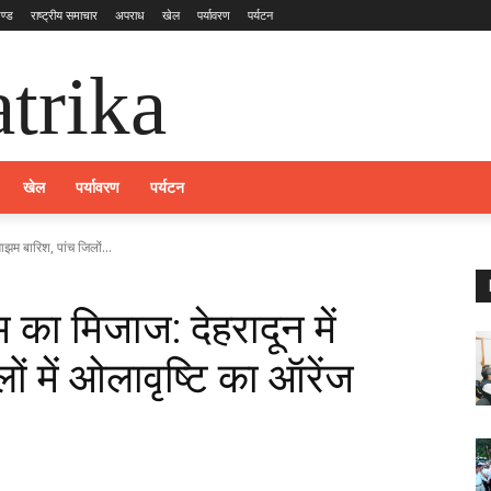
ण्ड
राष्ट्रीय समाचार
अपराध
खेल
पर्यावरण
पर्यटन
trika
खेल
पर्यावरण
पर्यटन
ाझम बारिश, पांच जिलों...
 का मिजाज: देहरादून में
ं में ओलावृष्टि का ऑरेंज