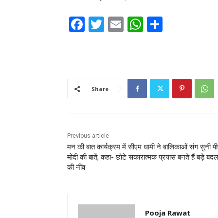
F
T
E
W
S
a
w
m
h
h
c
itt
ai
at
ar
e
er
l
s
e
b
A
Share
o
p
o
p
k
Previous article
मन की बात कार्यक्रम में सीएम धामी ने बालिकाओं संग सुनी प
मोदी की बातें, कहा- छोटे सकारात्मक प्रयास बनते हैं बड़े बद
की नींव
Pooja Rawat