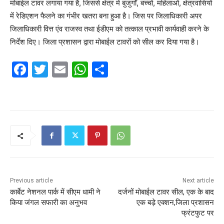
मोबाईल टावर लगाया गया है, जिससे क्षेत्र में बुजुर्गों, बच्चों, महिलाओं, क्षेत्रवासियों
में रेडिएशन फैलने का गंभीर खतरा बना हुआ है। जिस पर जिलाधिकारी अपर
जिलाधिकारी वित्त एंव राजस्व तथा ईडीएम को तत्काल प्रभावी कार्यवाही करने के
निर्देश दिए। जिला प्रशासन द्वारा मोबाईल टावरों को सील कर दिया गया है।
F
T
E
W
S
a
w
m
h
h
c
itt
ai
at
ar
e
er
l
s
e
b
A
o
p
o
p
k
Previous article
Next article
कार्बेट नेशनल पार्क में सीएम धामी ने
दर्जनों मोबाईल टावर सील, एक के बाद
किया जंगल सफारी का अनुभव
एक बड़े एक्शन,जिला प्रशासन
फ्रंटफुट पर