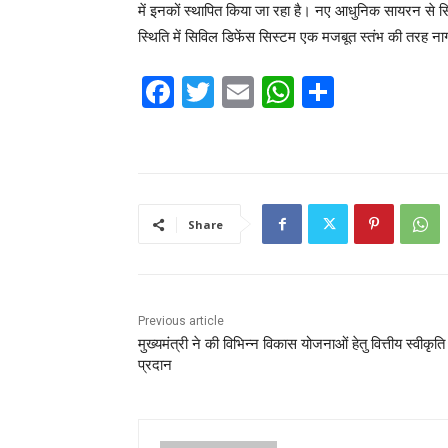
में इनकों स्थापित किया जा रहा है। नए आधुनिक सायरन से स
स्थिति में सिविल डिफेंस सिस्टम एक मजबूत स्तंभ की तरह नागर
F
T
E
W
S
a
w
m
h
h
c
itt
ai
at
ar
e
er
l
s
e
b
A
Share
o
p
o
p
k
Previous article
मुख्यमंत्री ने की विभिन्न विकास योजनाओं हेतु वित्तीय स्वीकृति
प्रदान