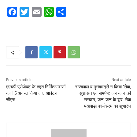
F
T
E
W
S
a
w
m
h
h
c
itt
ai
at
ar
e
er
l
s
e
b
A
o
p
o
p
k
Previous article
Next article
एएचपी प्रोजेक्ट के तहत निर्मितआवासों
राज्यपाल व मुख्यमंत्री ने किया ‘सेवा,
का 15 अगस्त किया जाए आवंटन:
सुशासन एवं समर्पण: जन-जन की
सीएस
सरकार, जन-जन के द्वार’ सेवा
पखवाड़ा कार्यक्रम का शुभारंभ