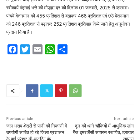
स्वीकार्य मंहगाई भत्ते की मौजूदा दर को दिनांक 01 जनवरी, 2025 से क्रमशः
पांचवें वेतनमान को 455 प्रतिशत से बढ़ाकर 466 प्रतिशत एवं छठे वेतनमान
को 246 प्रतिशत से बढ़ाकर 252 प्रतिशत प्रतिमाह किये जाने हेतु अनुमोदन
प्रदान किया है।
F
T
E
W
S
a
w
m
h
h
c
itt
ai
at
ar
e
er
l
s
e
b
A
o
p
o
p
k
Previous article
Next article
जल भराव क्षेत्रों से पानी की निकासी में
दून की थाने चौकियों में आधुनिक लांग
उपयोगी साबित हो रहे जिला प्रशासन
रेंज इमरजेंसी सायरन स्थापित, ट्रायल
के हाई प्रेशर डी-वाटरिंग पंप
सम्पन्न