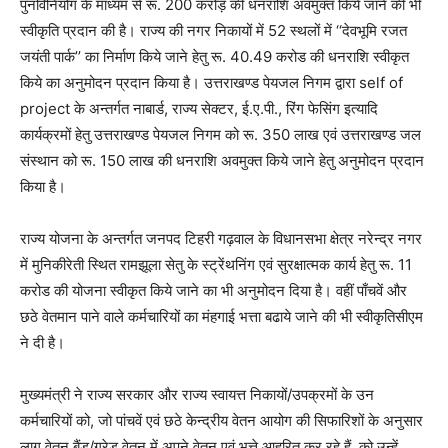
पुनर्विनियोग के माध्यम से रू. 200 करोड़ की धनराशि अवमुक्त किये जाने की भी
स्वीकृति प्रदान की है। राज्य की नगर निकायों में 52 स्थलों में ‘‘देवभूमि रजत
जयंती पार्क’’ का निर्माण किये जाने हेतु रू. 40.49 करोड की धनराशि स्वीकृत
किये का अनुमोदन प्रदान किया है। उत्तराखण्ड पेयजल निगम द्वारा self of
project के अन्तर्गत नाबार्ड, राज्य सेक्टर, ई.ए.पी., रिंग फेसिंग इत्यादि
कार्यक्रमों हेतु उत्तराखण्ड पेयजल निगम को रू. 350 लाख एवं उत्तराखण्ड जल
संस्थान को रू. 150 लाख की धनराशि अवमुक्त किये जाने हेतु अनुमोदन प्रदान
किया है।
राज्य योजना के अन्तर्गत जनपद टिहरी गढ़वाल के विधानसभा क्षेत्र नरेन्द्र नगर
में मुनिकीरेती स्थित रामझूला सेतु के स्ट्रेंथनिंग एवं सुरक्षात्मक कार्य हेतु रू. 11
करोड की योजना स्वीकृत किये जाने का भी अनुमोदन दिया है। वहीं पाँचवें और
छठे वेतमान पाने वाले कर्मचारियों का मंहगाई भत्ता बढाये जाने की भी स्वीकृतिसीएम
ने दी है।
मुख्यमंत्री ने राज्य सरकार और राज्य स्वायत्त निकायों/उपक्रमों के उन
कर्मचारियों को, जो पांचवें एवं छठे केन्द्रीय वेतन आयोग की सिफारिशों के अनुसार
लागू वेतन बैंड/ग्रेड वेतन में अपने वेतन एवं भत्ते आहरित कर रहे हैं, को उन्हें