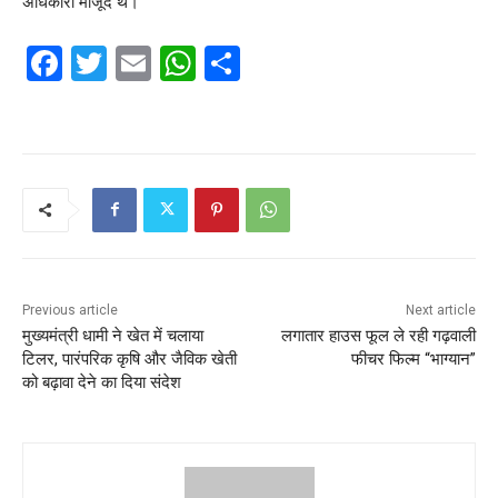
अधिकारी मौजूद थे।
F
T
E
W
S
a
w
m
h
h
c
itt
ai
at
ar
e
er
l
s
e
b
A
o
p
o
p
k
Previous article
Next article
मुख्यमंत्री धामी ने खेत में चलाया
लगातार हाउस फूल ले रही गढ़वाली
टिलर, पारंपरिक कृषि और जैविक खेती
फीचर फिल्म “भाग्यान”
को बढ़ावा देने का दिया संदेश