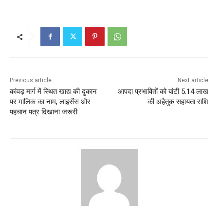
c
itt
ai
at
ar
e
er
l
s
e
b
A
o
p
o
p
k
Previous article
Next article
कांवड़ मार्ग में स्थित खाद्य की दुकान
आपदा प्रभावितों को बांटी 5.14 लाख
पर मालिक का नाम, लाइसेंस और
की अहैतुक सहायता राशि
पहचान पत्र दिखाना जरूरी