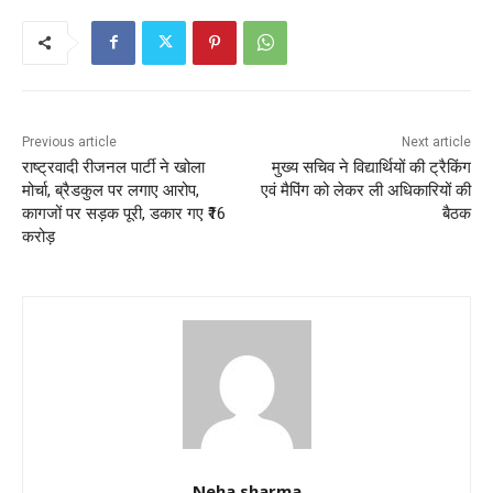
e
er
l
s
e
b
A
o
p
o
p
k
Previous article
Next article
राष्ट्रवादी रीजनल पार्टी ने खोला
मुख्य सचिव ने विद्यार्थियों की ट्रैकिंग
मोर्चा, ब्रैडकुल पर लगाए आरोप,
एवं मैपिंग को लेकर ली अधिकारियों की
कागजों पर सड़क पूरी, डकार गए ₹16
बैठक
करोड़
Neha sharma