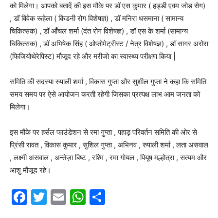
को मिलेगा। आपको बतादें की इस मौके पर डॉ एस कुमार ( हड्डी एवम जोड़ सेग)
, डॉ विवेक रूहेला ( किडनी रोग विशेषज्ञ) , डॉ मनिरा धसमाना ( सामान्य
चिकित्सक) , डॉ आँचल शर्मा (दंत रोग विशेषज्ञ) , डॉ एस के शर्मा (सामान्य
चिकित्सक) , डॉ अभिषेक सिंह ( ओप्तोमेट्रीस्ट / नेत्र विशेषज्ञ) , डॉ सागर अरोरा
(फिजियोथेरेपिस्ट) मौजूद रहे और मरीजो का स्वास्थ्य परीक्षण किया |
समिति की सदस्या रुपाली शर्मा , विकास गुप्ता और सुशील गुप्ता ने कहा कि समिति
समय समय पर ऐसे आयोजन करती रहेगी जिसका प्रत्यक्ष लाभ आम जनता को
मिलेगा।
इस मौके पर हर्सल फाउंडेशन से रमा गुप्ता , पहाड़ परिवर्तन समिति की ओर से
प्रिंसी रावत , विकास कुमार , सुशिल गुप्ता , अभिनव , रुपाली शर्मा , लता असवाल
, लक्ष्मी असवाल , अन्तेज़ा बिष्ट , रश्मि , रमा गोयल , पियूष मल्होत्रा , सत्यम और
आशु मौजूद रहे।
F
T
E
W
S
a
w
m
h
h