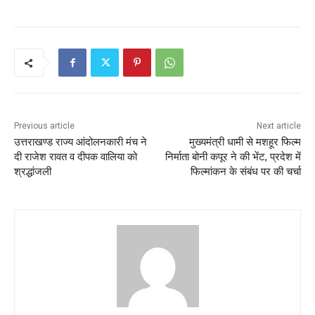
c
itt
ai
at
ar
e
er
l
s
e
b
A
o
p
o
p
k
Previous article
Next article
उत्तराखण्ड राज्य आंदोलनकारी मंच ने
मुख्यमंत्री धामी से मशहूर फिल्म
दी राजेश रावत व दीपक वालिया को
निर्माता बोनी कपूर ने की भेंट, प्रदेश में
श्रद्धांजली
फिल्मांकन के संबंध पर की चर्चा