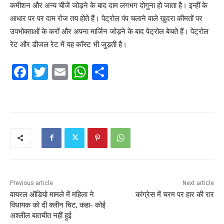
कमीशन और अन्य चीजें जोड़ने के बाद दाम लगभग दोगुना हो जाता है। इन्हीं के
आधार पर पर दाम रोज तय होते हैं। पेट्रोल पंप चलाने वाले खुदरा कीमतों पर
उपभोक्ताओं के करों और अपना मार्जिन जोड़ने के बाद पेट्रोल बेचते हैं। पेट्रोल
रेट और डीजल रेट में यह कॉस्ट भी जुड़ती है।
F
T
E
W
S
a
w
m
h
h
c
itt
ai
at
ar
e
er
l
s
e
b
A
o
p
o
p
k
Previous article
Next article
वायरल ऑडियो मामले में महिला ने
कांग्रेस में चरम पर हार की रार
विधायक को दी क्लीन चिट, कहा- कोई
अश्लील बातचीत नहीं हुई