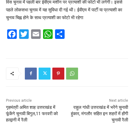
विस चुनाव में पहली बार ईवीएम मशीन पर प्रत्याशी की फोटो भी लगेगी। इससे
पहले लोकसभा चुनाव में यह सुविधा दी गई थी। ईवीएम में पार्टी या प्रत्याशी का
चुनाव चिह्न होने के साथ प्रत्याशी का फोटो भी रहेगा
F
T
E
W
S
a
w
m
h
h
c
itt
ai
at
ar
e
er
l
s
e
b
A
o
p
o
p
k
Previous article
Next article
गृहमंत्री अमित शाह उत्तराखंड में
राहुल गांधी उत्तराखंड में भरेंगे चुनावी
फूंंकेंगे चुनावी बिगुल,11 फरवरी को
हुंकार, मंगलौर सहित इन शहरों में होंगी
हल्द्वानी में रैली
चुनावी रैली