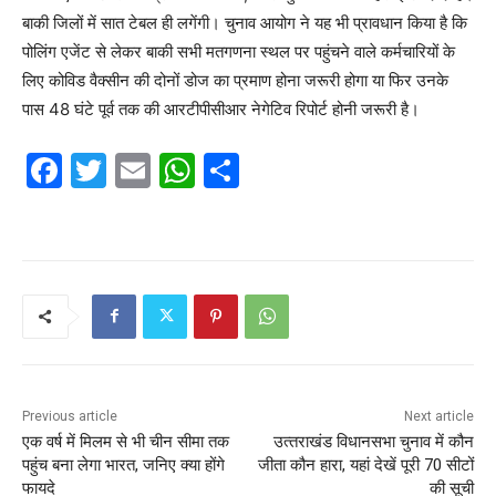
बाकी जिलों में सात टेबल ही लगेंगी। चुनाव आयोग ने यह भी प्रावधान किया है कि
पोलिंग एजेंट से लेकर बाकी सभी मतगणना स्थल पर पहुंचने वाले कर्मचारियों के
लिए कोविड वैक्सीन की दोनों डोज का प्रमाण होना जरूरी होगा या फिर उनके
पास 48 घंटे पूर्व तक की आरटीपीसीआर नेगेटिव रिपोर्ट होनी जरूरी है।
F
T
E
W
S
a
w
m
h
h
c
itt
ai
at
ar
e
er
l
s
e
b
A
o
p
o
p
k
Previous article
Next article
एक वर्ष में मिलम से भी चीन सीमा तक
उत्‍तराखंड विधानसभा चुनाव में कौन
पहुंच बना लेगा भारत, जनिए क्या होंगे
जीता कौन हारा, यहां देखें पूरी 70 सीटों
फायदे
की सूची