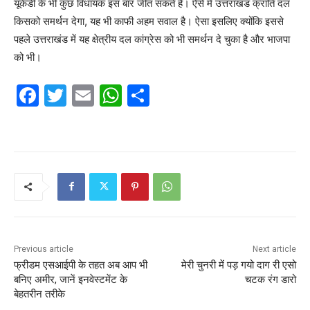
यूकेडी के भी कुछ विधायक इस बार जीत सकते हैं। ऐसे में उत्तराखंड क्रांति दल
किसको समर्थन देगा, यह भी काफी अहम सवाल है। ऐसा इसलिए क्योंकि इससे
पहले उत्तराखंड में यह क्षेत्रीय दल कांग्रेस को भी समर्थन दे चुका है और भाजपा
को भी।
F
T
E
W
S
a
w
m
h
h
c
itt
ai
at
ar
e
er
l
s
e
b
A
o
p
o
p
k
Previous article
Next article
फ्रीडम एसआईपी के तहत अब आप भी
मेरी चुनरी में पड़ गयो दाग री एसो
बनिए अमीर, जानें इनवेस्टमेंट के
चटक रंग डारो
बेहतरीन तरीके