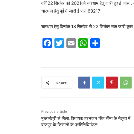
वहीं 22 सितंबर को 2021को चारधाम हेतु जारी हुए ई .पास 
चारधाम हेतु पूर्व में जारी ई पास 69217
चारधाम हेतु दिनांक 18 सितंबर से 22 सितंबर तक जारी क
F
T
E
W
S
a
w
m
h
h
c
itt
ai
at
ar
e
er
l
s
e
b
A
Share
o
p
o
p
k
Previous article
मुख्यमंत्री से मिला, विधायक हरभजन सिंह चीमा के नेतृत्व में
बाजपुर के किसानों के प्रतिनिधिमंडल