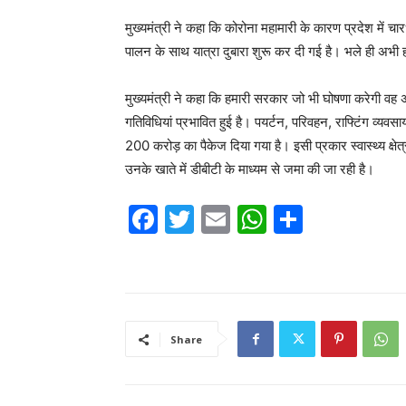
मुख्यमंत्री ने कहा कि कोरोना महामारी के कारण प्रदेश में च
पालन के साथ यात्रा दुबारा शुरू कर दी गई है। भले ही अभी हल्
मुख्यमंत्री ने कहा कि हमारी सरकार जो भी घोषणा करेगी वह 
गतिविधियां प्रभावित हुई है। पयर्टन, परिवहन, राफ्टिंग व्यवस
200 करोड़ का पैकेज दिया गया है। इसी प्रकार स्वास्थ्य क्ष
उनके खाते में डीबीटी के माध्यम से जमा की जा रही है।
F
T
E
W
S
a
w
m
h
h
c
itt
ai
at
ar
e
er
l
s
e
b
A
Share
o
p
o
p