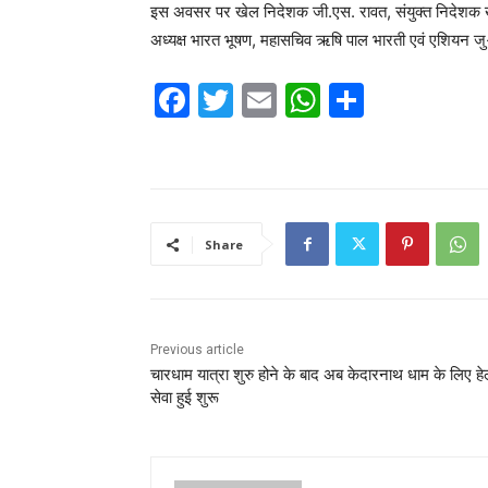
इस अवसर पर खेल निदेशक जी.एस. रावत, संयुक्त निदेशक ख
अध्यक्ष भारत भूषण, महासचिव ऋषि पाल भारती एवं एशियन जु-ज
F
T
E
W
S
a
w
m
h
h
c
itt
ai
at
ar
e
er
l
s
e
b
A
Share
o
p
o
p
k
Previous article
चारधाम यात्रा शुरु होने के बाद अब केदारनाथ धाम के लिए हे
सेवा हुई शुरू