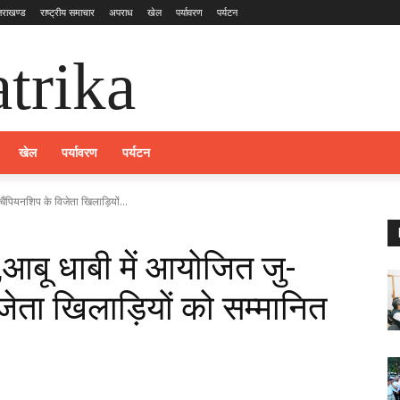
्तराखण्ड
राष्ट्रीय समाचार
अपराध
खेल
पर्यावरण
पर्यटन
trika
खेल
पर्यावरण
पर्यटन
 चैंपियनशिप के विजेता खिलाड़ियों...
ा,आबू धाबी में आयोजित जु-
िजेता खिलाड़ियों को सम्मानित