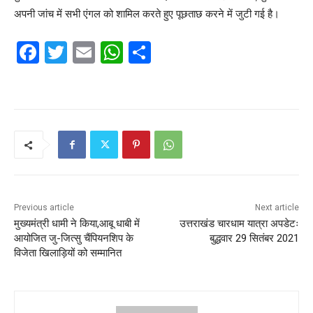
अपनी जांच में सभी एंगल को शामिल करते हुए पूछताछ करने में जुटी गई है।
F
T
E
W
S
a
w
m
h
h
c
itt
ai
at
ar
e
er
l
s
e
b
A
o
p
o
p
k
Previous article
Next article
मुख्यमंत्री धामी ने किया,आबू धाबी में
उत्तराखंड चारधाम यात्रा अपडेटः
आयोजित जु-जित्सु चैंपियनशिप के
बुद्धवार 29 सितंबर 2021
विजेता खिलाड़ियों को सम्मानित