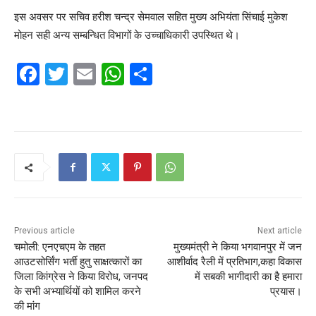
इस अवसर पर सचिव हरीश चन्द्र सेमवाल सहित मुख्य अभियंता सिंचाई मुकेश
मोहन सही अन्य सम्बन्धित विभागों के उच्चाधिकारी उपस्थित थे।
F
T
E
W
S
a
w
m
h
h
c
itt
ai
at
ar
e
er
l
s
e
b
A
o
p
o
p
k
Previous article
Next article
चमोली: एनएचएम के तहत
मुख्यमंत्री ने किया भगवानपुर में जन
आउटसोर्सिंग भर्ती हुतु साक्षत्कारों का
आशीर्वाद रैली में प्रतिभाग,कहा विकास
जिला किांग्रेस ने किया विरोध, जनपद
में सबकी भागीदारी का है हमारा
के सभी अभ्यार्थियों को शामिल करने
प्रयास।
की मांग