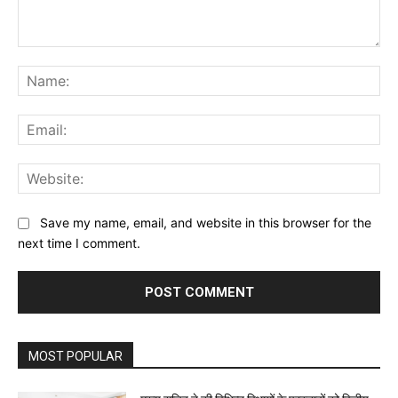
Comment:
Na
Ema
Web
Save my name, email, and website in this browser for the
next time I comment.
MOST POPULAR