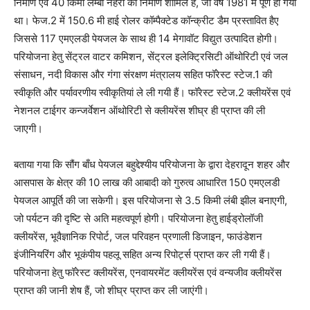
निर्माण एवं 40 किमी लम्बी नहरों का निर्माण शामिल है, जो वर्ष 1981 में पूर्ण हो गया
था। फेज.2 में 150.6 मी हाई रोलर कॉम्पैक्टेड कॉन्क्रीट डैम प्रस्तावित हैए
जिससे 117 एमएलडी पेयजल के साथ ही 14 मेगावॉट विद्युत उत्पादित होगी।
परियोजना हेतु सेंट्रल वाटर कमिशन, सेंट्रल इलेक्ट्रिसिटी ऑथोरिटी एवं जल
संसाधन, नदी विकास और गंगा संरक्षण मंत्रालय सहित फॉरेस्ट स्टेज.1 की
स्वीकृति और पर्यावरणीय स्वीकृतियां ले ली गयी हैं। फॉरेस्ट स्टेज.2 क्लीयरेंस एवं
नेशनल टाईगर कन्जर्वेशन ऑथोरिटी से क्लीयरेंस शीघ्र ही प्राप्त की ली
जाएगी।
बताया गया कि सौंग बाँध पेयजल बहुद्देश्यीय परियोजना के द्वारा देहरादून शहर और
आसपास के क्षेत्र की 10 लाख की आबादी को गुरुत्व आधारित 150 एमएलडी
पेयजल आपूर्ति की जा सकेगी। इस परियोजना से 3.5 किमी लंबी झील बनाएगी,
जो पर्यटन की दृष्टि से अति महत्वपूर्ण होगी। परियोजना हेतु हाईड्रोलॉजी
क्लीयरेंस, भूवैज्ञानिक रिपोर्ट, जल परिवहन प्रणाली डिजाइन, फाउंडेशन
इंजीनियरिंग और भूकंपीय पहलू सहित अन्य रिपोर्ट्स प्राप्त कर ली गयी हैं।
परियोजना हेतु फॉरेस्ट क्लीयरेंस, एनवायरमेंट क्लीयरेंस एवं वन्यजीव क्लीयरेंस
प्राप्त की जानी शेष हैं, जो शीघ्र प्राप्त कर ली जाएंगी।