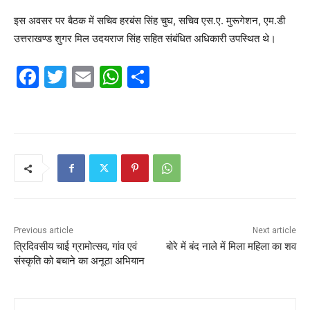
इस अवसर पर बैठक में सचिव हरबंस सिंह चुघ, सचिव एस.ए. मुरूगेशन, एम.डी
उत्तराखण्ड शुगर मिल उदयराज सिंह सहित संबंधित अधिकारी उपस्थित थे।
F
T
E
W
S
a
w
m
h
h
c
itt
ai
at
ar
e
er
l
s
e
b
A
o
p
o
p
k
Previous article
Next article
त्रिदिवसीय चाई ग्रामोत्सव, गांव एवं
बोरे में बंद नाले में मिला महिला का शव
संस्कृति को बचाने का अनूठा अभियान