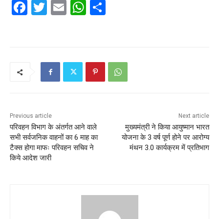
F
T
E
W
S
a
w
m
h
h
c
itt
ai
at
ar
e
er
l
s
e
b
A
o
p
o
p
k
Previous article
Next article
परिवहन विभाग के अंतर्गत आने वाले
मुख्यमंत्री ने किया आयुष्मान भारत
सभी सर्वजनिक वाहनों का 6 माह का
योजना के 3 वर्ष पूर्ण होने पर आरोग्य
टैक्स होगा माफः परिवहन सचिव ने
मंथन 3.0 कार्यक्रम में प्रतिभाग
किये आदेश जारी