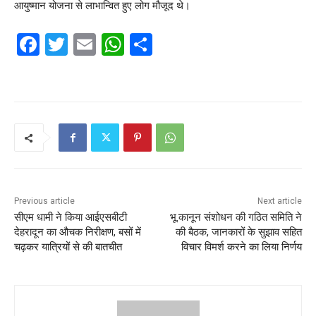
आयुष्मान योजना से लाभान्वित हुए लोग मौजूद थे।
F
T
E
W
S
a
w
m
h
h
c
itt
ai
at
ar
e
er
l
s
e
b
A
o
p
o
p
k
Previous article
Next article
सीएम धामी ने किया आईएसबीटी
भू.कानून संशोधन की गठित समिति ने
देहरादून का औचक निरीक्षण, बसों में
की बैठक, जानकारों के सुझाव सहित
चढ़कर यात्रियों से की बातचीत
विचार विमर्श करने का लिया निर्णय