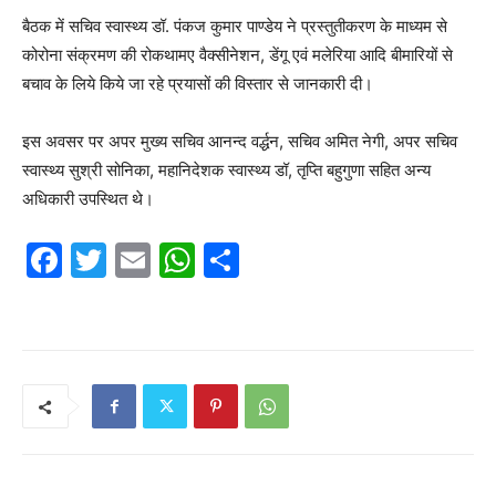
बैठक में सचिव स्वास्थ्य डॉ. पंकज कुमार पाण्डेय ने प्रस्तुतीकरण के माध्यम से
कोरोना संक्रमण की रोकथामए वैक्सीनेशन, डेंगू एवं मलेरिया आदि बीमारियों से
बचाव के लिये किये जा रहे प्रयासों की विस्तार से जानकारी दी।
इस अवसर पर अपर मुख्य सचिव आनन्द वर्द्धन, सचिव अमित नेगी, अपर सचिव
स्वास्थ्य सुश्री सोनिका, महानिदेशक स्वास्थ्य डॉ, तृप्ति बहुगुणा सहित अन्य
अधिकारी उपस्थित थे।
F
T
E
W
S
a
w
m
h
h
c
itt
ai
at
ar
e
er
l
s
e
b
A
o
p
o
p