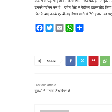
कंडारी के पड़ोसी है और उत्तरकाशी में अध्यापक हैं। साइबर 
उनको पेटीएम कर दे। दर्शन सिंह से पेटीएम डालनलोड किय
जिसके बाद उनके एसबीआई स्थित खाते से 79 हजार उड़ गए। स
F
T
E
W
S
a
w
m
h
h
c
itt
ai
at
ar
e
er
l
s
e
b
A
Share
o
p
o
p
k
Previous article
युवाओं ने मनाया टेडीबियर डे