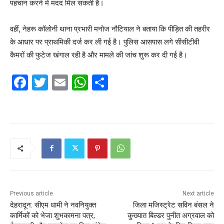
पहचान करने में मदद मिल सकती है।
वहीं, नेहरू कॉलोनी थाना प्रभारी मनोज नौटियाल ने बताया कि पीड़ित की तहरीर
के आधार पर प्राथमिकी दर्ज कर ली गई है। पुलिस आसपास लगे सीसीटीवी
कैमरों की फुटेज खंगाल रही है और मामले की जांच शुरू कर दी गई है।
F
T
E
W
S
a
w
m
h
h
c
itt
ai
at
ar
e
er
l
s
e
b
A
o
p
o
p
k
Previous article
Next article
देहरादून: सीएम धामी ने नवनियुक्त
जिला मजिस्ट्रेट सविन बंसल ने
कार्मिकों को भेजा शुभकामना पत्र,
कुख्यात बिल्डर पुनीत अग्रवाल को