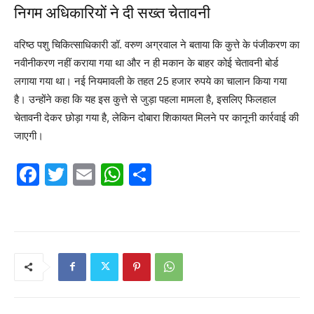
निगम अधिकारियों ने दी सख्त चेतावनी
वरिष्ठ पशु चिकित्साधिकारी डॉ. वरुण अग्रवाल ने बताया कि कुत्ते के पंजीकरण का
नवीनीकरण नहीं कराया गया था और न ही मकान के बाहर कोई चेतावनी बोर्ड
लगाया गया था। नई नियमावली के तहत 25 हजार रुपये का चालान किया गया
है। उन्होंने कहा कि यह इस कुत्ते से जुड़ा पहला मामला है, इसलिए फिलहाल
चेतावनी देकर छोड़ा गया है, लेकिन दोबारा शिकायत मिलने पर कानूनी कार्रवाई की
जाएगी।
F
T
E
W
S
a
w
m
h
h
c
itt
ai
at
ar
e
er
l
s
e
b
A
o
p
o
p