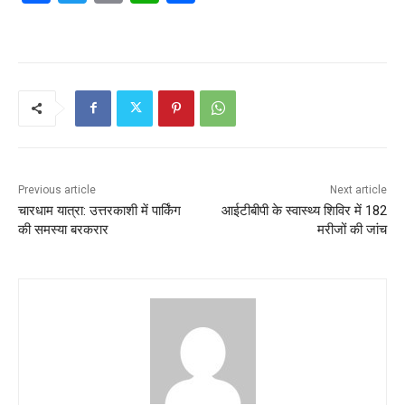
a
w
m
h
h
c
itt
ai
at
ar
e
er
l
s
e
b
A
o
p
o
p
k
Previous article
Next article
चारधाम यात्रा: उत्तरकाशी में पार्किंग
आईटीबीपी के स्वास्थ्य शिविर में 182
की समस्या बरकरार
मरीजों की जांच