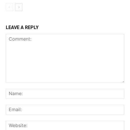
LEAVE A REPLY
Comment:
Na
Ema
Web