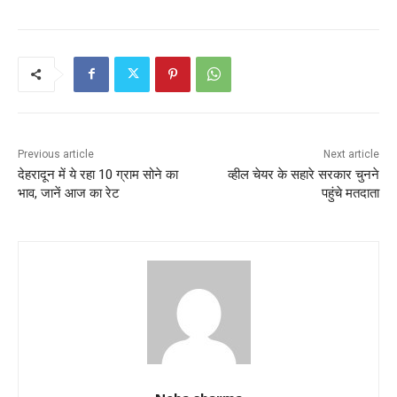
c
itt
ai
at
ar
e
er
l
s
e
b
A
o
p
o
p
k
Previous article
Next article
देहरादून में ये रहा 10 ग्राम सोने का
व्हील चेयर के सहारे सरकार चुनने
भाव, जानें आज का रेट
पहुंचे मतदाता