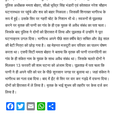
पुलिस अधीक्षक ममता बोहरा, सीओ भूपेंद्र सिंह भंडारी एवं कोतवाल नरेश चौहान
घटनास्थल पर पहुंचे और शव को बाहर निकाला। जिसकी शिनाख्त भागीरथ के
रूप में हुई। उसके सिर पर गहरी चोट के निशान भी थे। स्वजनों से पूछताछ
करने पर मृतक की पत्नी का गांव के ही एक युवक से अवैध संबंध का पता चला।
जिसके बाद पुलिस ने दोनों को हिरासत में लिया और पूछताछ में उन्होंने ने पूरा
घटनाक्रम उगल दिया। भागीरथ अपने पीछे सात वर्षीय बेटा सचित और डेढ़ साल
की बेटी नित्रा को छोड़ गया है। वह मेहनत मजदूरी कर परिवार का पालन पोषण
करता था। एसपी सिटी ममता बोहरा ने बताया कि मृतक की पत्नी राजनंदिनी का
गांव के ही संकेत नाम के युवक के साथ अवैध संबंध था। जिसके चलते दोनों ने
मिलकर 13 फरवरी की शाम घटना को अंजाम दिया। पूछताछ में पता चला कि
पत्नी ने ही अपने पति को घर के पीछे सुनसान जगह पर बुलाया था। जहां संकेत ने
भागीरथ का गला दबा दिया। बाद में ईंट से सिर पर वार कर गड्ढे में दफना दिया।
दोनों को हिरासत में ले लिया है। मृतक के भाई शुभम की तहरीर पर केस दर्ज कर
लिया है।
F
T
E
W
S
a
w
m
h
h