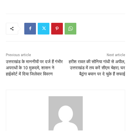
c
itt
ai
at
ar
e
er
l
s
e
b
A
o
p
o
p
k
Previous article
Next article
उत्तराखंड के माननीयों पर दर्ज हैं गंभीर
हरीश रावत की सोनिया गांधी से अपील,
अपराधों के 10 मुकदमे, शासन ने
उत्तराखंड में तय करें सीएम चेहरा; घर
हाईकोर्ट में दिया जिलेवार विवरण
बैठूंगा बयान पर दे चुके हैं सफाई