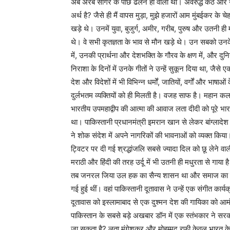
अब अरब सागर के पीछे ढलने ही वाला था। अवरुद्ध कंठ और उ
अर्थ है? जैसे ही मैं वापस मुड़ा, मुझे हजारों आम मुंबईकर के चेह
खड़े थे। उनमें युवा, बुजुर्ग, अमीर, गरीब, पुरुष और उतनी ह
थे। वे सभी कृतज्ञता के भाव से मौन खड़े थे। उन सबको उनके गी
में, उनकी प्रार्थना और देशभक्ति के गौरव के क्षण में, और 
निराशा के दिनों में उनके गीतों ने उन्हें सुकून दिया था, जैसे
देश और विदेशों में भी विभिन्न धर्मों, जातियों, वर्गों और भ
दुर्लभतम व्यक्तियों को ही मिलती है। वजह साफ है। महान कल
भारतीय उपमहाद्वीप की आत्मा की आवाज लता दीदी को पूरे भार
था। पाकिस्तानी प्रधानमंत्री इमरान खान से लेकर बांग्लादेश क
ने शोक संदेश में अपने नागरिकों की भावनाओं को व्यक्त किय
ट्विटर पर दी गई श्रद्धांजलि सबसे ज्यादा दिल को छू लेने वाल
मराठी और हिंदी की तरह उर्दू में भी उतनी ही मधुरता से गा
तब जनरल जिया उल हक का सैन्य शासन था और समाज का इस
गई हुई थीं। वहां पाकिस्तानी दूतावास ने उन्हें एक संगीत कार्
दूतावास को इस्लामाबाद से एक दुश्मन देश की गायिका को 
पाकिस्तान के सबसे बड़े अखबार डॉन में एक स्तंभकार ने सरका
जा सकता है? लता मंगेशकर और मोहम्मद रफी केवल भारत के हैं