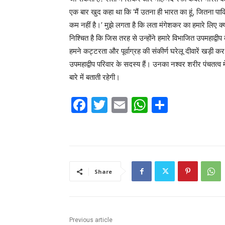
एक बार खुद कहा था कि ‘मैं उतना ही भारत का हूं, जितना पाकिस्
कम नहीं है।’ मुझे लगता है कि लता मंगेशकर का हमारे लिए क
निश्चित है कि जिस तरह से उन्होंने हमारे विभाजित उपमहाद्व
हमने कट्टरता और पूर्वाग्रह की संकीर्ण घरेलू दीवारें खड़ी क
उपमहाद्वीप परिवार के सदस्य हैं। उनका नश्वर शरीर पंचतत्
बारे में बताती रहेगी।
F
T
E
W
S
a
w
m
h
h
c
itt
ai
at
ar
e
er
l
s
e
b
A
Share
o
p
o
p
k
Previous article