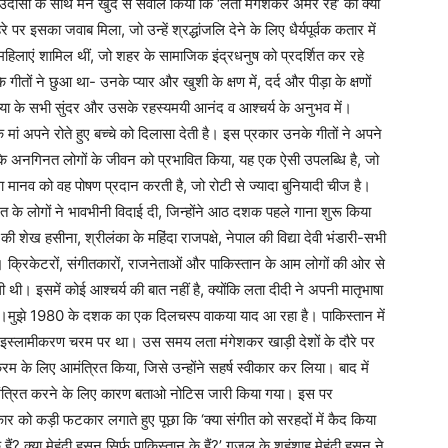
दासी के साथ मैंने खुद से सवाल किया कि ‘लता मंगेशकर अमर रहे’ का क्या
रे पर इसका जवाब मिला, जो उन्हें श्रद्धांजलि देने के लिए धैर्यपूर्वक कतार में
ी महिलाएं शामिल थीं, जो शहर के सामाजिक इंद्रधनुष को प्रदर्शित कर रहे
तों ने छुआ था- उनके प्यार और खुशी के क्षण में, दर्द और पीड़ा के क्षणों
दुनिया के सभी सुंदर और उसके रहस्यमयी आनंद व आश्चर्य के अनुभव में।
 एक मां अपने रोते हुए बच्चे को दिलासा देती है। इस प्रकार उनके गीतों ने अपने
ाषाओं के अनगिनत लोगों के जीवन को प्रभावित किया, यह एक ऐसी उपलब्धि है, जो
ा मानव को वह पोषण प्रदान करती है, जो रोटी से ज्यादा बुनियादी चीज है।
त के लोगों ने भावभीनी विदाई दी, जिन्होंने आठ दशक पहले गाना शुरू किया
ी शेख हसीना, श्रीलंका के महिंदा राजपक्षे, नेपाल की विद्या देवी भंडारी-सभी
ा। क्रिकेटरों, संगीतकारों, राजनेताओं और पाकिस्तान के आम लोगों की ओर से
ी थी। इसमें कोई आश्चर्य की बात नहीं है, क्योंकि लता दीदी ने अपनी मातृभाषा
या है।मुझे 1980 के दशक का एक दिलचस्प वाकया याद आ रहा है। पाकिस्तान में
्लामीकरण चरम पर था। उस समय लता मंगेशकर खाड़ी देशों के दौरे पर
यक्रम के लिए आमंत्रित किया, जिसे उन्होंने सहर्ष स्वीकार कर लिया। बाद में
आमंत्रित करने के लिए कारण बताओ नोटिस जारी किया गया। इस पर
र को कड़ी फटकार लगाते हुए पूछा कि ‘क्या संगीत को सरहदों में कैद किया
? क्या मेहंदी हसन सिर्फ पाकिस्तान के हैं?’ गजल के शहंशाह मेहंदी हसन ने