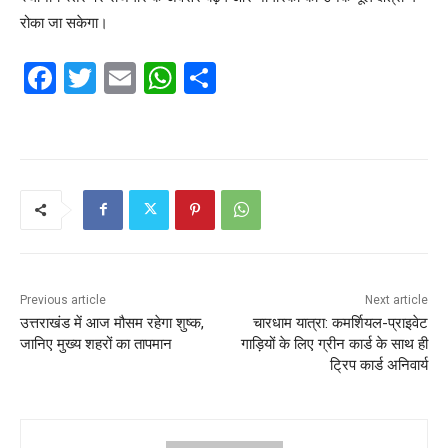
रोका जा सकेगा।
F
T
E
W
S
a
w
m
h
h
c
itt
ai
at
ar
e
er
l
s
e
b
A
o
p
o
p
k
Previous article
Next article
उत्तराखंड में आज मौसम रहेगा शुष्क,
चारधाम यात्रा: कमर्शियल-प्राइवेट
जानिए मुख्‍य शहरों का तापमान
गाड़ियों के लिए ग्रीन कार्ड के साथ ही
ट्रिप कार्ड अनिवार्य