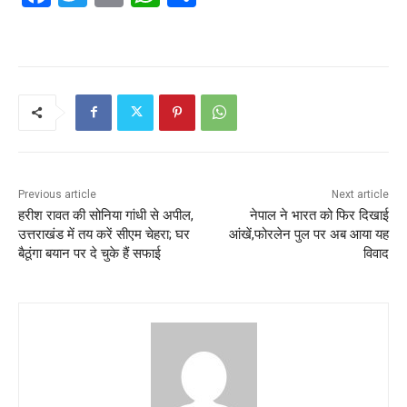
a
w
m
h
h
c
itt
ai
at
ar
e
er
l
s
e
b
A
o
p
o
p
k
Previous article
Next article
हरीश रावत की सोनिया गांधी से अपील,
नेपाल ने भारत को फिर दिखाई
उत्तराखंड में तय करें सीएम चेहरा; घर
आंखें,फोरलेन पुल पर अब आया यह
बैठूंगा बयान पर दे चुके हैं सफाई
विवाद