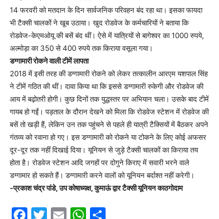
14 फरवरी को मतदान के दिन सार्वजनिक परिवहन बंद रहा था। इसका फायदा
भी टैक्सी चालकों ने खूब उठाया। खुद रोडवेज के कर्मचारियों ने बताया कि
रोडवेज-केएमओयू की बसें बंद थीं। ऐसे में यात्रियों से बागेश्वर का 1000 रुपये,
अल्मोड़ा का 350 से 400 रुपये तक किराया वसूला गया।
डग्गामारी रोकने वाली टीमें लापता
2018 में इसी तरह की डग्गामारी रोकने को लेकर तत्कालीन आरएम यशपाल सिंह
ने टीमें गठित की थीं। दावा किया था कि इससे डग्गामारी रुकेगी और रोडवेज की
आय में बढ़ोतरी होगी। कुछ दिनों तक युद्धस्तर पर अभियान चला। उसके बाद टीमें
गायब हो गईं। पड़ताल के दौरान देखने को मिला कि रोडवेज स्टेशन में रोडवेज की
बसें तो खड़ी हैं, लेकिन उन तक पहुंचने से पहले ही यात्री टैक्सियों में बैठकर अपने
गंतव्य को रवाना हो गए। इस डग्गामारी को रोकने या टोकने के लिए कोई अफसर
दूर-दूर तक नहीं दिखाई दिया। यूनियन से जुड़े टैक्सी चालकों का किराया तय
होता है। रोडवेज स्टेशन आदि जगहों पर दोगुने किराए में सवारी भरने वाले
डग्गामार हो सकते हैं। डग्गामारी करने वालों को यूनियन बर्दाश्त नहीं करेगी।
-प्रकाश चंद्र पांडे, उप कोषाध्यक्ष, कुमाऊं द्वार टैक्सी यूनियन काठगोदाम
F
T
E
W
S