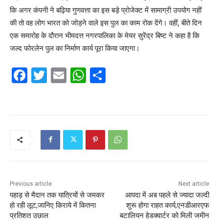
कि अगर कंपनी ने बढ़िया गुणवत्ता का इस बड़े प्रोजेक्ट में सामाग्री उपयोग नहीं
की तो वह लोग भारत को जोड़ने वाले इस पुल का काम रोक देंगे। वहीं, बीते दिन
एक समारोह के दौरान भीमदत्त नगरपालिका के मेयर सुरेंद्र बिष्ट ने कहा है कि
जल्द फोरलेन पुल का निर्माण कार्य पूरा किया जाएगा।
F
T
E
W
S
a
w
m
h
h
c
itt
ai
at
ar
e
er
l
s
e
b
A
o
p
o
p
k
Previous article
Next article
पहाड़ से मैदान तक यात्रियों से जमकर
आपदा में अब पहले से ज्यादा जल्दी
हो रही लूट,जानिए किराये में कितना
शुरू होगा राहत कार्य,एनडीआरएफ
प्रतिशत उछाल
बटालियन हेडक्वार्टर को मिली जमीन