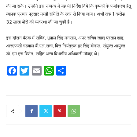
की जा सके। उन्होंने इस सम्बन्ध में यह भी निर्देश दिये कि कृषकों के पंजीकरण हेतु
व्यापक प्रचार प्रसार मण्डी समिति के स्तर से किया जाय। अभी तक 1 करोड
32 लाख बोरों की व्यवस्था की जा चुकी है।
इस दौरान बैठक में सचिव, भूपाल सिंह मनराल, अपर सचिव खाद्य् प्रताप शाह,
आरएफसी गढवाल बी.एल.राणा, वित्त नियंत्रक हर सिंह बोनाल, संयुक्त आयुक्त
डॉ. एम एस बिसेन, सहित अन्य विभागीय अधिकारी मौजूद थे।
F
T
E
W
S
a
w
m
h
h
c
itt
ai
at
ar
e
er
l
s
e
b
A
o
p
o
p