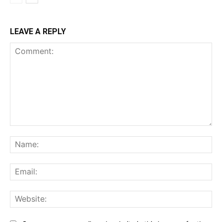
LEAVE A REPLY
Comment:
Na
Ema
Web