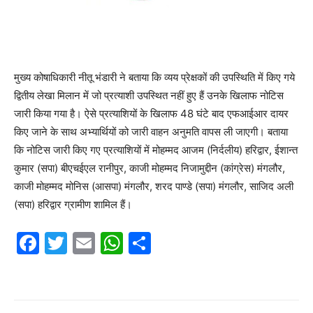
मुख्य कोषाधिकारी नीतू भंडारी ने बताया कि व्यय प्रेक्षकों की उपस्थिति में किए गये
द्वितीय लेखा मिलान में जो प्रत्याशी उपस्थित नहीं हुए हैं उनके खिलाफ नोटिस
जारी किया गया है। ऐसे प्रत्याशियों के खिलाफ 48 घंटे बाद एफआईआर दायर
किए जाने के साथ अभ्यार्थियों को जारी वाहन अनुमति वापस ली जाएगी। बताया
कि नोटिस जारी किए गए प्रत्याशियों में मोहम्मद आजम (निर्दलीय) हरिद्वार, ईशान्त
कुमार (सपा) बीएचईएल रानीपुर, काजी मोहम्मद निजामुद्दीन (कांग्रेस) मंगलौर,
काजी मोहम्मद मोनिस (आसपा) मंगलौर, शरद पाण्डे (सपा) मंगलौर, साजिद अली
(सपा) हरिद्वार ग्रामीण शामिल हैं।
F
T
E
W
S
a
w
m
h
h
c
itt
ai
at
ar
e
er
l
s
e